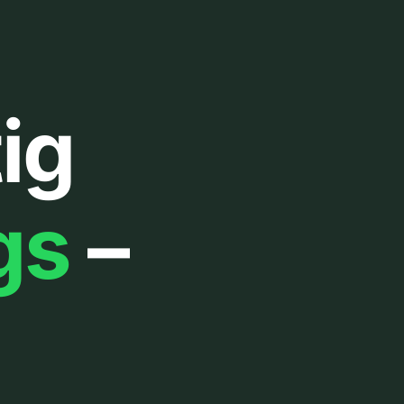
ig
gs
–