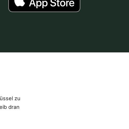
lüssel zu
eib dran