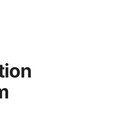
tion
m