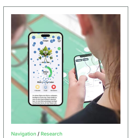
Navigation
/
Research