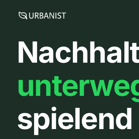
Zum
Inhalt
springen
Nachhalt
unterwe
spielend