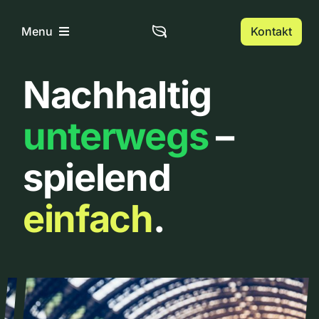
Zum
Inhalt
Kontakt
Menu
springen
Nachhaltig
Home
unterwegs
–
Über uns
spielend
Urbanlist
einfach
.