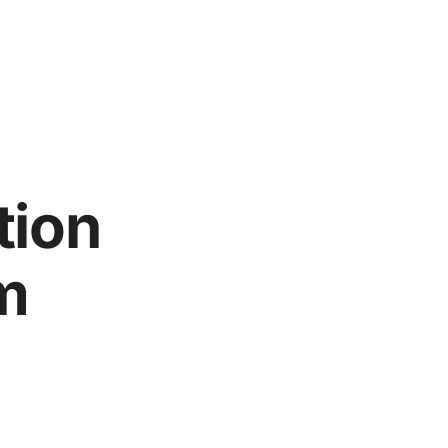
tion
m