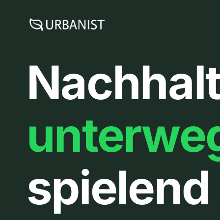
Zum
Inhalt
springen
Nachhalt
unterwe
spielend