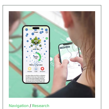
Navigation
/
Research