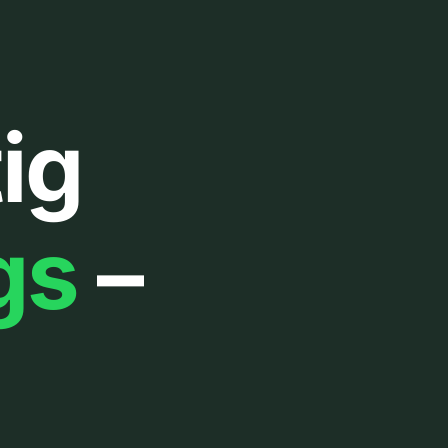
ig
gs
–