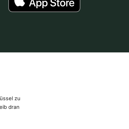
lüssel zu
eib dran