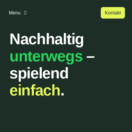
Zum
Inhalt
Menu
Kontakt
springen
Nachhaltig
Home
unterwegs
–
Über uns
spielend
Urbanlist
einfach
.