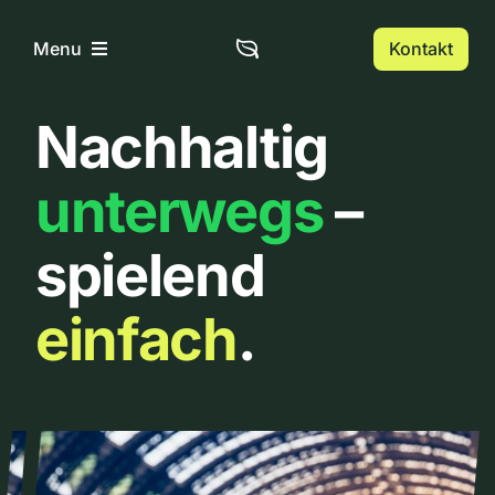
Zum
Inhalt
Kontakt
Menu
springen
Nachhaltig
Home
unterwegs
–
Über uns
spielend
Urbanlist
einfach
.