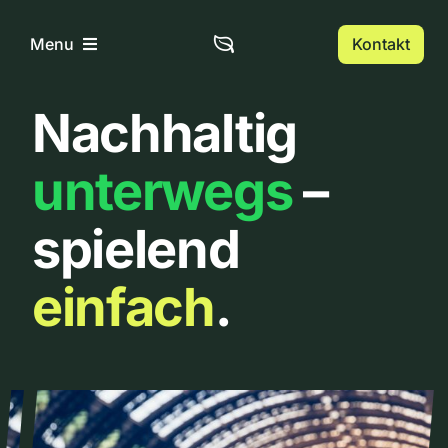
Zum
Inhalt
Kontakt
Menu
springen
Nachhaltig
Home
unterwegs
–
Über uns
spielend
Urbanlist
einfach
.