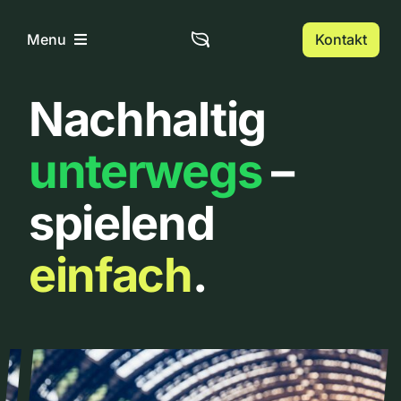
Zum
Inhalt
Kontakt
Menu
springen
Nachhaltig
Home
unterwegs
–
Über uns
spielend
Urbanlist
einfach
.