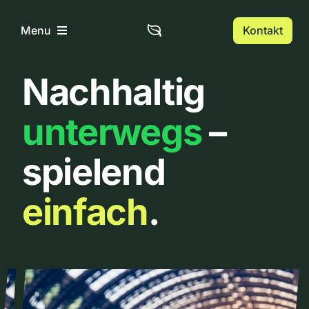
Zum
Inhalt
Kontakt
Menu
springen
Nachhaltig
Home
unterwegs
–
Über uns
spielend
Urbanlist
einfach
.