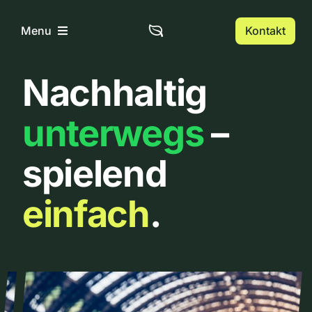
Zum
Inhalt
Kontakt
Menu
springen
Nachhaltig
Home
unterwegs
–
Über uns
spielend
Urbanlist
einfach
.