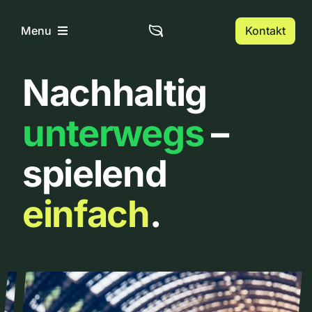
Zum
Inhalt
Kontakt
Menu
springen
Nachhaltig
Home
unterwegs
–
Über uns
spielend
Urbanlist
einfach
.