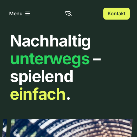
Zum
Inhalt
Kontakt
Menu
springen
Nachhaltig
Home
unterwegs
–
Über uns
spielend
Urbanlist
einfach
.