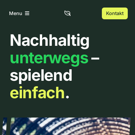
Zum
Inhalt
Kontakt
Menu
springen
Nachhaltig
Home
unterwegs
–
Über uns
spielend
Urbanlist
einfach
.