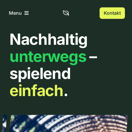
Zum
Inhalt
Kontakt
Menu
springen
Nachhaltig
Home
unterwegs
–
Über uns
spielend
Urbanlist
einfach
.