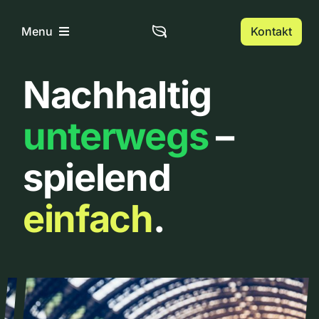
Zum
Inhalt
Kontakt
Menu
springen
Nachhaltig
Home
unterwegs
–
Über uns
spielend
Urbanlist
einfach
.