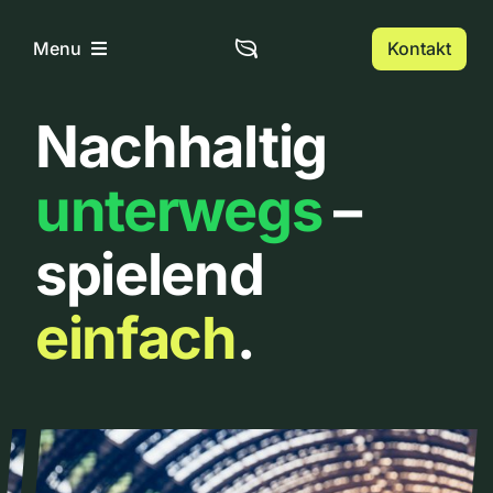
Zum
Inhalt
Kontakt
Menu
springen
Nachhaltig
Home
unterwegs
–
Über uns
spielend
Urbanlist
einfach
.