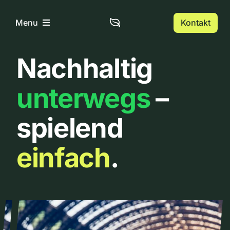
Zum
Inhalt
Kontakt
Menu
springen
Nachhaltig
Home
unterwegs
–
Über uns
spielend
Urbanlist
einfach
.