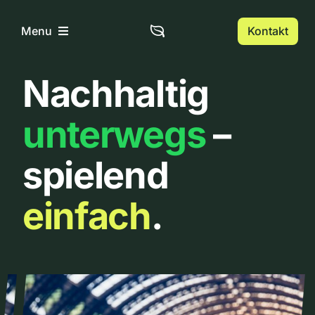
Zum
Inhalt
Kontakt
Menu
springen
Nachhaltig
Home
unterwegs
–
Über uns
spielend
Urbanlist
einfach
.