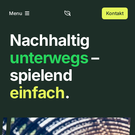
Zum
Inhalt
Kontakt
Menu
springen
Nachhaltig
Home
unterwegs
–
Über uns
spielend
Urbanlist
einfach
.