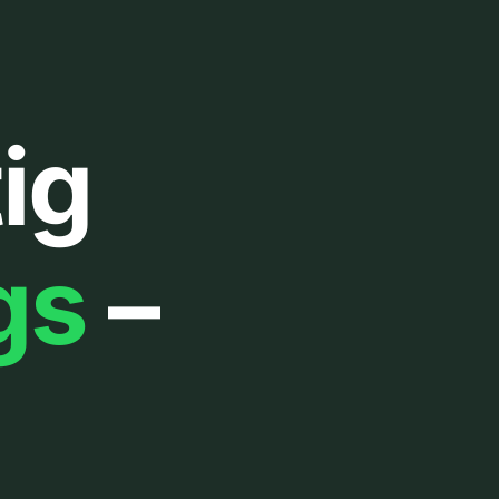
ig
gs
–