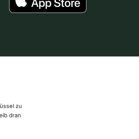
lüssel zu
eib dran