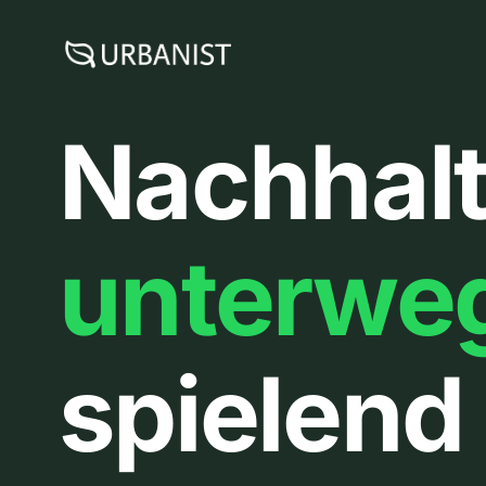
Zum
Inhalt
springen
Nachhalt
unterwe
spielend