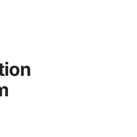
tion
m