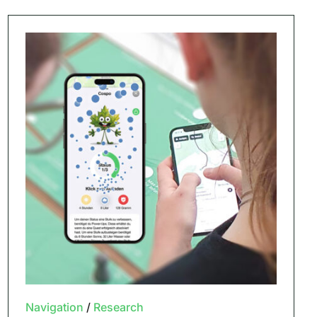
Navigation
/
Research