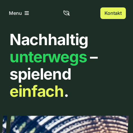
Zum
Inhalt
Kontakt
Menu
springen
Nachhaltig
Home
unterwegs
–
Über uns
spielend
Urbanlist
einfach
.