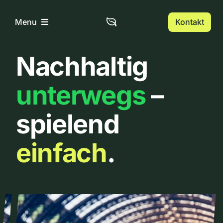
Zum
Inhalt
Kontakt
Menu
springen
Nachhaltig
Home
unterwegs
–
Über uns
spielend
Urbanlist
einfach
.