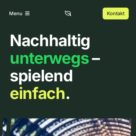
Zum
Inhalt
Kontakt
Menu
springen
Nachhaltig
Home
unterwegs
–
Über uns
spielend
Urbanlist
einfach
.