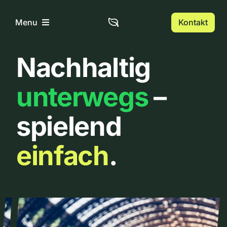
Zum
Inhalt
Kontakt
Menu
springen
Nachhaltig
Home
unterwegs
–
Über uns
spielend
Urbanlist
einfach
.