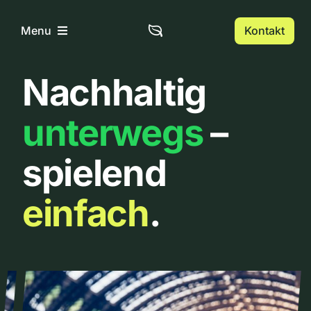
Zum
Inhalt
Kontakt
Menu
springen
Nachhaltig
Home
unterwegs
–
Über uns
spielend
Urbanlist
einfach
.