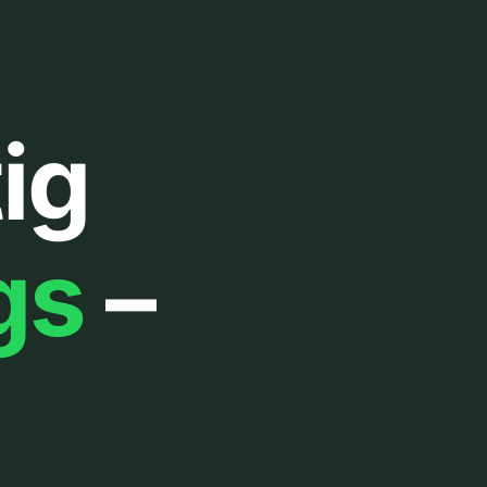
ig
gs
–