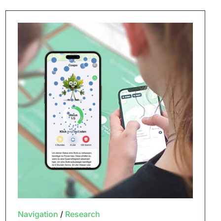
Navigation
/
Research