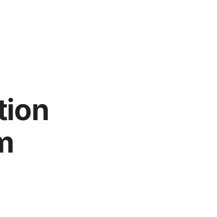
tion
m