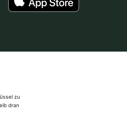
lüssel zu
eib dran