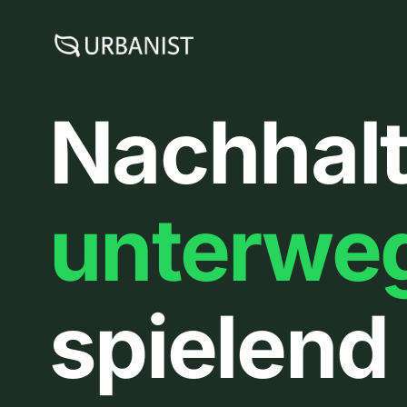
Zum
Inhalt
springen
Nachhalt
unterwe
spielend