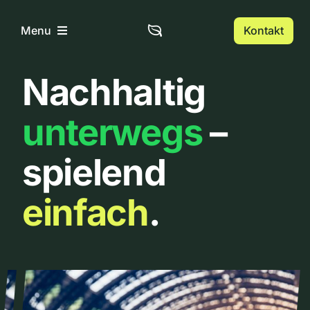
Zum
Inhalt
Kontakt
Menu
springen
Nachhaltig
Home
unterwegs
–
Über uns
spielend
Urbanlist
einfach
.