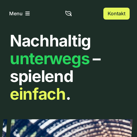
Zum
Inhalt
Kontakt
Menu
springen
Nachhaltig
Home
unterwegs
–
Über uns
spielend
Urbanlist
einfach
.