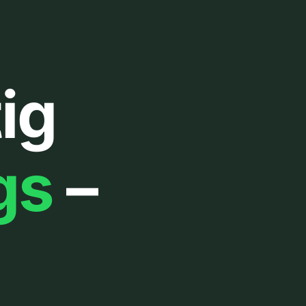
ig
gs
–