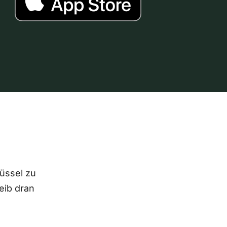
lüssel zu
eib dran