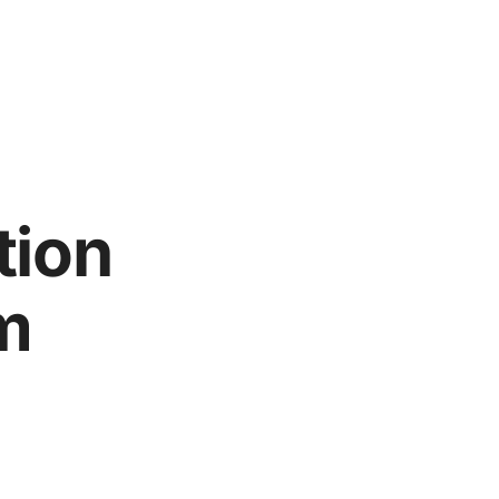
tion
m