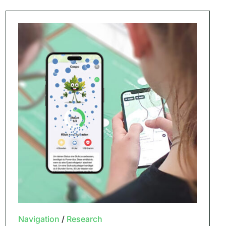
Navigation
/
Research