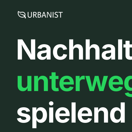
Zum
Inhalt
springen
Nachhalt
unterwe
spielend