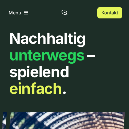
Zum
Inhalt
Kontakt
Menu
springen
Nachhaltig
Home
unterwegs
–
Über uns
spielend
Urbanlist
einfach
.