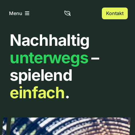
Zum
Inhalt
Kontakt
Menu
springen
Nachhaltig
Home
unterwegs
–
Über uns
spielend
Urbanlist
einfach
.