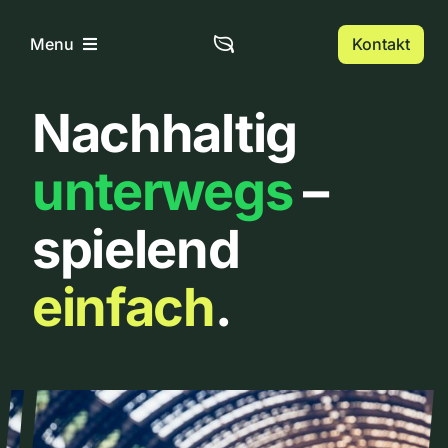
Zum
Inhalt
Kontakt
Menu
springen
Nachhaltig
Home
unterwegs
–
Über uns
spielend
Urbanlist
einfach
.