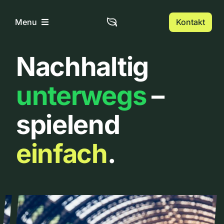
Zum
Inhalt
Kontakt
Menu
springen
Nachhaltig
Home
unterwegs
–
Über uns
spielend
Urbanlist
einfach
.