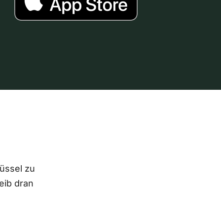
lüssel zu
eib dran