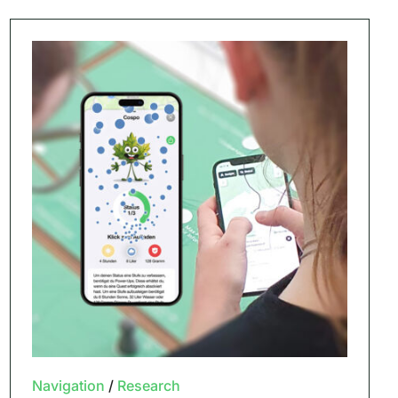
Navigation
/
Research