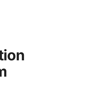
tion
m