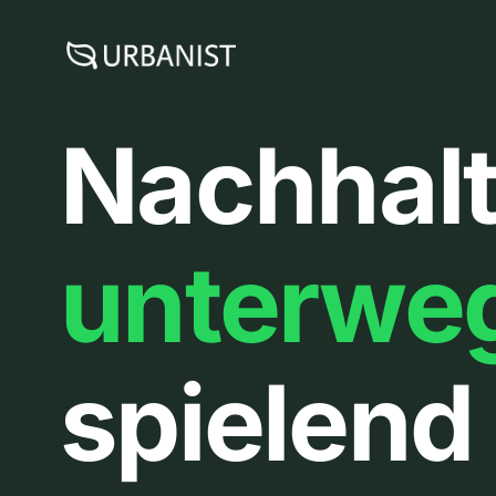
Zum
Inhalt
springen
Nachhalt
unterwe
spielend