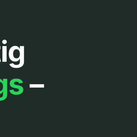
ig
gs
–