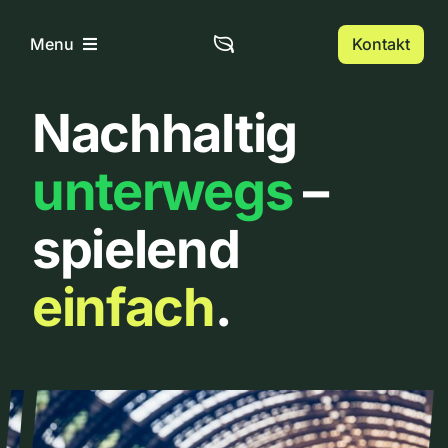
Zum
Inhalt
Kontakt
Menu
springen
Nachhaltig
Home
unterwegs
–
Über uns
spielend
Urbanlist
einfach
.