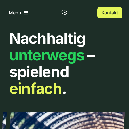
Zum
Inhalt
Kontakt
Menu
springen
Nachhaltig
Home
unterwegs
–
Über uns
spielend
Urbanlist
einfach
.