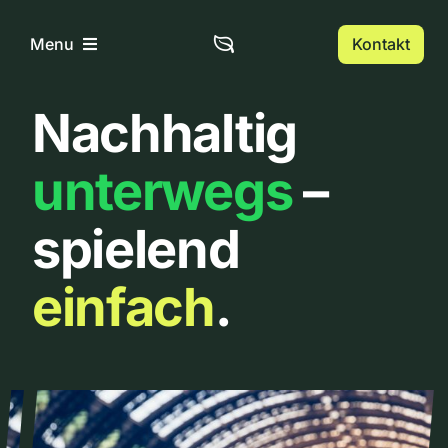
Zum
Inhalt
Kontakt
Menu
springen
Nachhaltig
Home
unterwegs
–
Über uns
spielend
Urbanlist
einfach
.