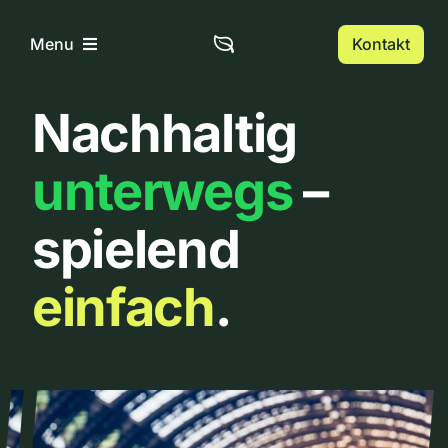
Zum
Inhalt
Kontakt
Menu
springen
Nachhaltig
Home
unterwegs
–
Über uns
spielend
Urbanlist
einfach
.