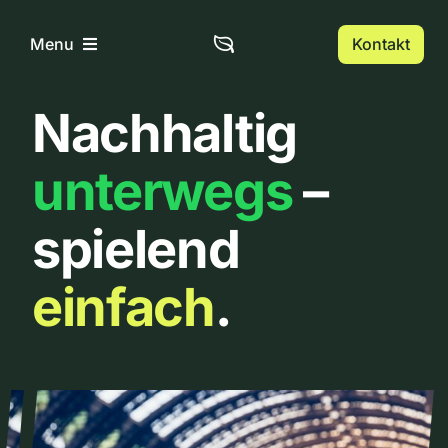
Zum
Inhalt
Kontakt
Menu
springen
Nachhaltig
Home
unterwegs
–
Über uns
spielend
Urbanlist
einfach
.