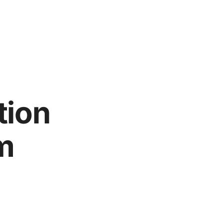
tion
m