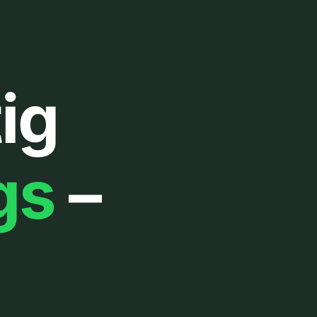
ig
gs
–