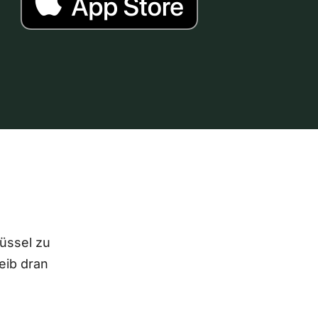
lüssel zu
eib dran