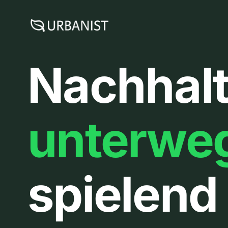
Zum
Inhalt
springen
Nachhalt
unterwe
spielend