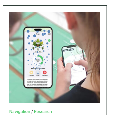
Navigation
/
Research