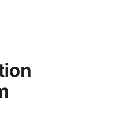
tion
m