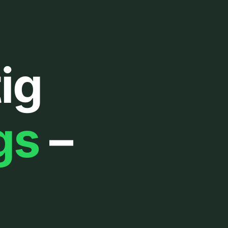
ig
gs
–