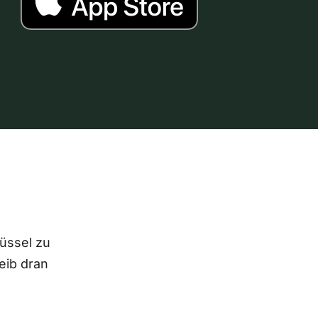
lüssel zu
eib dran