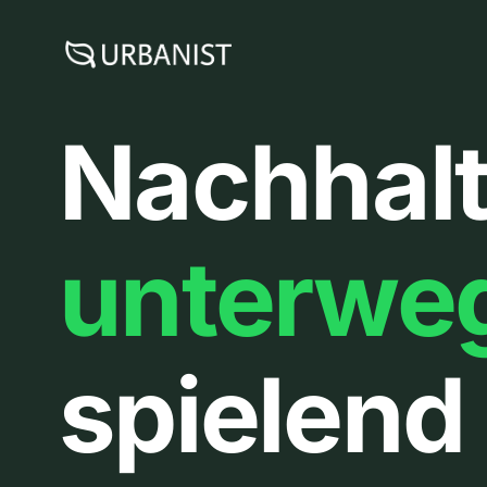
Zum
Inhalt
springen
Nachhalt
unterwe
spielend