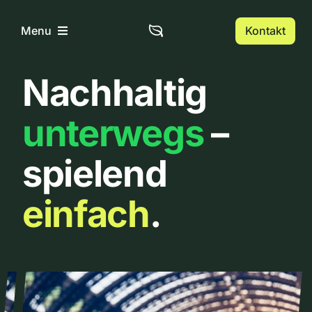
Zum
Inhalt
Kontakt
Menu
springen
Nachhaltig
Home
unterwegs
–
Über uns
spielend
Urbanlist
einfach
.