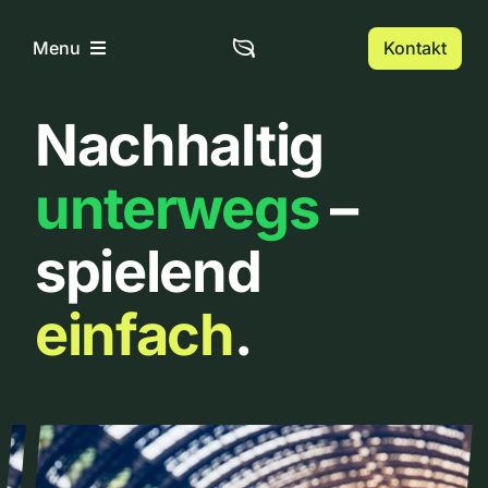
Zum
Inhalt
Kontakt
Menu
springen
Nachhaltig
Home
unterwegs
–
Über uns
spielend
Urbanlist
einfach
.