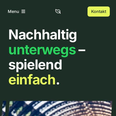
Zum
Inhalt
Kontakt
Menu
springen
Nachhaltig
Home
unterwegs
–
Über uns
spielend
Urbanlist
einfach
.