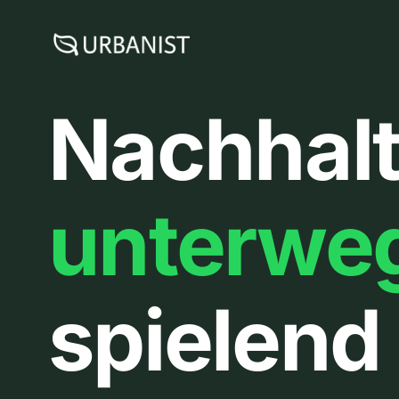
Zum
Inhalt
springen
Nachhalt
unterwe
spielend