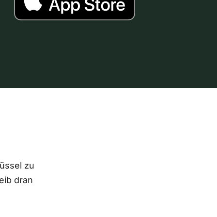
lüssel zu
eib dran