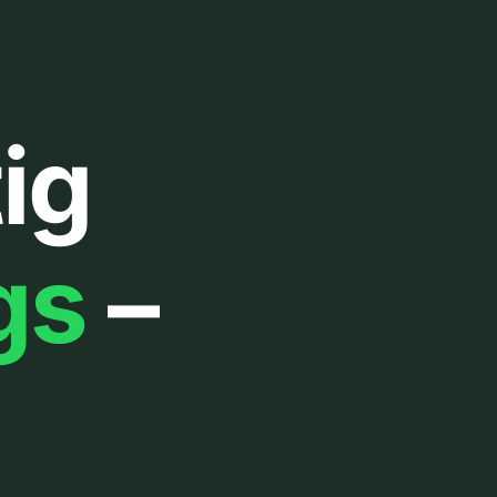
ig
gs
–