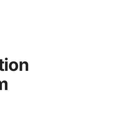
tion
m