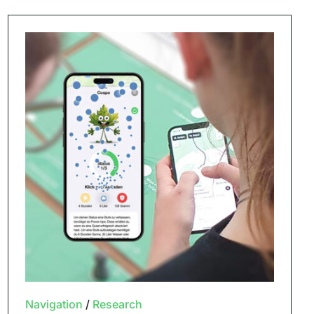
Navigation
/
Research