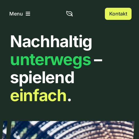
Zum
Inhalt
Kontakt
Menu
springen
Nachhaltig
Home
unterwegs
–
Über uns
spielend
Urbanlist
einfach
.