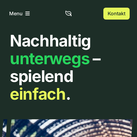
Zum
Inhalt
Kontakt
Menu
springen
Nachhaltig
Home
unterwegs
–
Über uns
spielend
Urbanlist
einfach
.