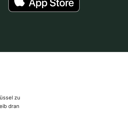
lüssel zu
eib dran