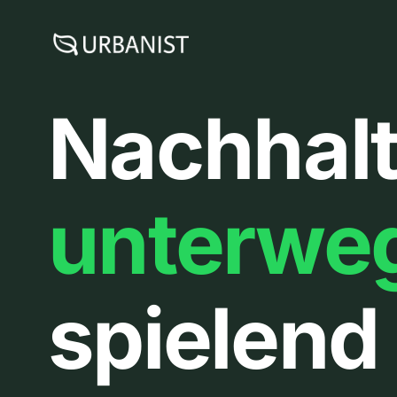
Zum
Inhalt
springen
Nachhalt
unterwe
spielend