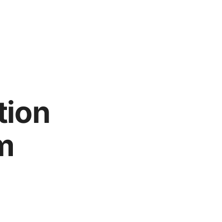
tion
m