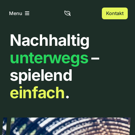
Zum
Inhalt
Kontakt
Menu
springen
Nachhaltig
Home
unterwegs
–
Über uns
spielend
Urbanlist
einfach
.