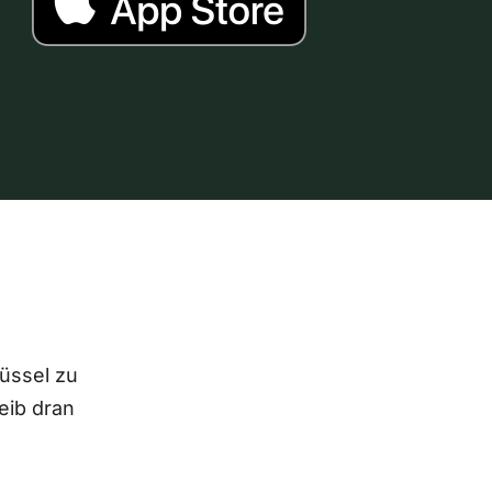
lüssel zu
eib dran