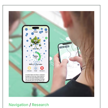
Navigation
/
Research