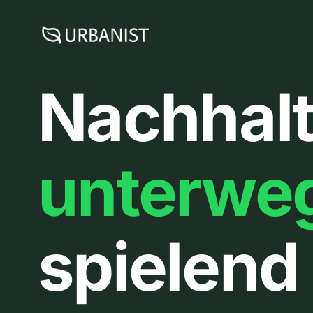
Zum
Inhalt
springen
Nachhalt
unterwe
spielend