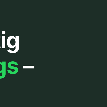
ig
gs
–