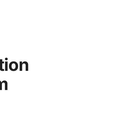
tion
m