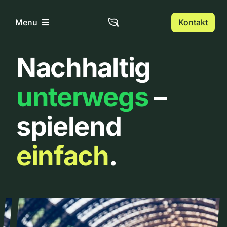
Zum
Inhalt
Kontakt
Menu
springen
Nachhaltig
Home
unterwegs
–
Über uns
spielend
Urbanlist
einfach
.